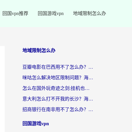
回国vpn推荐
回国游戏vpn
地域限制怎么办
地域限制怎么办
豆瓣电影在巴西用不了怎么办？海外党亲测有效的回国加速方案
咪咕怎么解决地区限制问题？海外党亲测有效的追剧加速指南
怎么在国外玩奇迹之剑:挂机也能爆神装？这篇攻略解决你的海外游戏+追剧难题
意大利怎么打不开我的长沙？海外党破局地区限制的实用指南
招商银行在南非用不了怎么办？海外党必备的回国加速器全攻略（附民生银行奥运直播解决方案）
回国游戏vpn