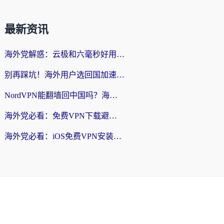
最新资讯
海外党解惑：云极和六毫秒好用吗？从实测到选择，一篇搞定回国加速
别再踩坑！海外用户选回国加速器的实用技巧：Steam加速、VPN对比全解析
NordVPN能翻墙回中国吗？海外党亲测3款回国加速器，教你选对不踩坑
海外党必看：免费VPN下载避坑指南 + 无缝访问国内资源的正确打开方式
海外党必看：iOS免费VPN安装包真的靠谱吗？教你选对回国加速器无缝刷国内资源