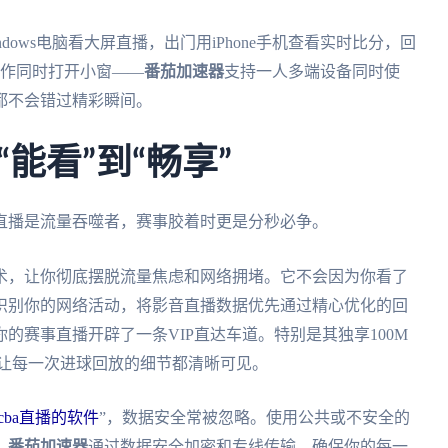
ows电脑看大屏直播，出门用iPhone手机查看实时比分，回
理工作同时打开小窗——
番茄加速器
支持一人多端设备同时使
都不会错过精彩瞬间。
能看”到“畅享”
直播是流量吞噬者，赛事胶着时更是分秒必争。
术，让你彻底摆脱流量焦虑和网络拥堵。它不会因为你看了
识别你的网络活动，将影音直播数据优先通过精心优化的回
的赛事直播开辟了一条VIP直达车道。特别是其独享100M
，让每一次进球回放的细节都清晰可见。
cba直播的软件
”，数据安全常被忽略。使用公共或不安全的
。
番茄加速器
通过数据安全加密和专线传输，确保你的每一