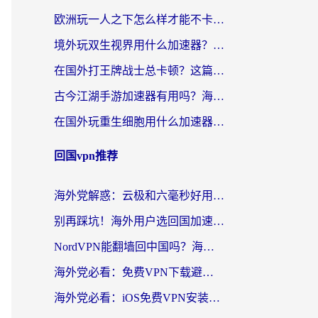
欧洲玩一人之下怎么样才能不卡？海外党国服游戏畅玩终极攻略
境外玩双生视界用什么加速器？海外党国服游戏畅玩指南（附韩国魔域晶核加速方案）
在国外打王牌战士总卡顿？这篇指南让你丝滑上分（附奇迹暖暖和平营地解决方案）
古今江湖手游加速器有用吗？海外党亲测指南+3款热门手游加速秘籍
在国外玩重生细胞用什么加速器免费的？海外党亲测避坑指南
回国vpn推荐
海外党解惑：云极和六毫秒好用吗？从实测到选择，一篇搞定回国加速
别再踩坑！海外用户选回国加速器的实用技巧：Steam加速、VPN对比全解析
NordVPN能翻墙回中国吗？海外党亲测3款回国加速器，教你选对不踩坑
海外党必看：免费VPN下载避坑指南 + 无缝访问国内资源的正确打开方式
海外党必看：iOS免费VPN安装包真的靠谱吗？教你选对回国加速器无缝刷国内资源