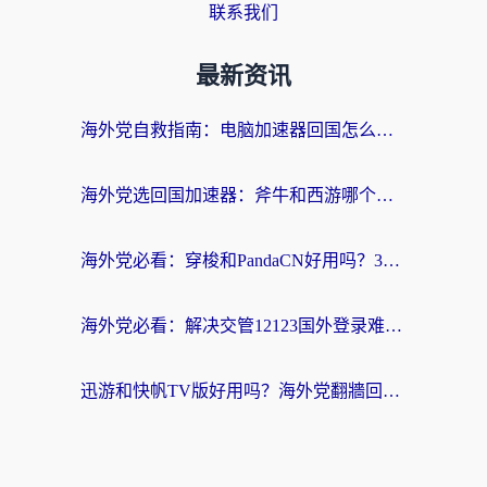
联系我们
最新资讯
海外党自救指南：电脑加速器回国怎么选？轻松解决国内资源访问难题
海外党选回国加速器：斧牛和西游哪个好？附Windows免费试用&实用避坑指南
海外党必看：穿梭和PandaCN好用吗？3分钟选对回国加速器，无缝刷剧玩国服
海外党必看：解决交管12123国外登录难题，选对回国加速器就能无缝刷国内资源
迅游和快帆TV版好用吗？海外党翻牆回大陆选加速器的避坑指南