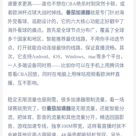
速要求更高——谁也不想在CBA绝杀时刻突然卡顿，或
者欧洲杯点球大战时掉线。
番茄加速器
就是专门针对海
外党看球、追剧设计的，它的六大核心功能正好戳中了
海外看球的痛点。首先是全球节点分布广，覆盖了全球
多个国家和地区，智能推荐最优线路，不用你手动选节
点，打开就能自动连接最快的线路，保证直播流畅。其
次，它支持Android、iOS、Windows、mac等多个平台，
一人多端设备同时用——比如你可以在手机上用腾讯体
育看CBA回放，同时在电脑上用咪咕视频看欧洲杯直
播，互不影响。
稳定无限流量也是刚需，很多加速器限制流量，看一场
球赛就用完了，但
番茄加速器
是无限流量，还能智能分
流，把体育、影音的流量和其他流量分开，精选回国影
音、游戏加速专线，独享100M带宽，这样看直播时就不
会被其他应用占用网速，4K画质都能轻松驾驭。另外，