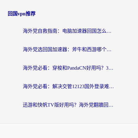
回国vpn推荐
海外党自救指南：电脑加速器回国怎么选？轻松解决国内资源访问难题
海外党选回国加速器：斧牛和西游哪个好？附Windows免费试用&实用避坑指南
海外党必看：穿梭和PandaCN好用吗？3分钟选对回国加速器，无缝刷剧玩国服
海外党必看：解决交管12123国外登录难题，选对回国加速器就能无缝刷国内资源
迅游和快帆TV版好用吗？海外党翻牆回大陆选加速器的避坑指南