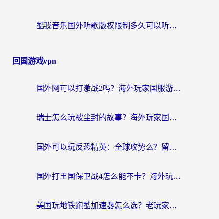
酷我音乐国外听歌版权限制多久可以听？海外党亲测有效的解决办法来了
回国游戏vpn
国外网可以打激战2吗？海外玩家国服游戏加速终极指南（附阿根廷玩迷失蔚蓝境外问道解决方案）
瑞士怎么玩被尘封的故事？海外玩家国服游戏加速器终极指南（附星战前夜三国杀加速方案）
国外可以玩反恐精英：全球攻势么？留学生亲测好用的国服游戏加速器全攻略
国外打王国保卫战4怎么能不卡？海外玩家国服游戏流畅指南（附澳大利亚保卫萝卜4俄罗斯碧蓝航线解决方案）
美国玩地铁跑酷加速器怎么选？老玩家亲测的避坑指南与实用技巧