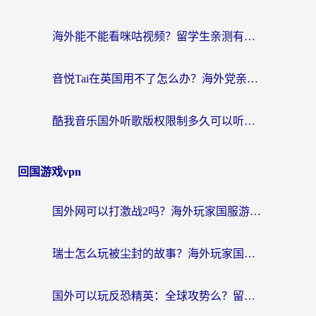
海外能不能看咪咕视频？留学生亲测有效的回国加速器选择指南
音悦Tai在英国用不了怎么办？海外党亲测有效的回国加速方案来了
酷我音乐国外听歌版权限制多久可以听？海外党亲测有效的解决办法来了
回国游戏vpn
国外网可以打激战2吗？海外玩家国服游戏加速终极指南（附阿根廷玩迷失蔚蓝境外问道解决方案）
瑞士怎么玩被尘封的故事？海外玩家国服游戏加速器终极指南（附星战前夜三国杀加速方案）
国外可以玩反恐精英：全球攻势么？留学生亲测好用的国服游戏加速器全攻略