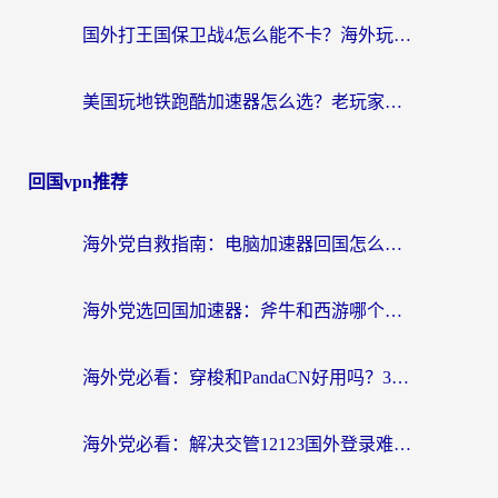
国外打王国保卫战4怎么能不卡？海外玩家国服游戏流畅指南（附澳大利亚保卫萝卜4俄罗斯碧蓝航线解决方案）
美国玩地铁跑酷加速器怎么选？老玩家亲测的避坑指南与实用技巧
回国vpn推荐
海外党自救指南：电脑加速器回国怎么选？轻松解决国内资源访问难题
海外党选回国加速器：斧牛和西游哪个好？附Windows免费试用&实用避坑指南
海外党必看：穿梭和PandaCN好用吗？3分钟选对回国加速器，无缝刷剧玩国服
海外党必看：解决交管12123国外登录难题，选对回国加速器就能无缝刷国内资源