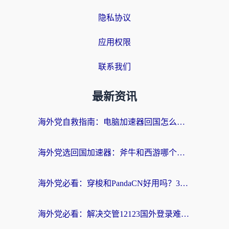
隐私协议
应用权限
联系我们
最新资讯
海外党自救指南：电脑加速器回国怎么选？轻松解决国内资源访问难题
海外党选回国加速器：斧牛和西游哪个好？附Windows免费试用&实用避坑指南
海外党必看：穿梭和PandaCN好用吗？3分钟选对回国加速器，无缝刷剧玩国服
海外党必看：解决交管12123国外登录难题，选对回国加速器就能无缝刷国内资源