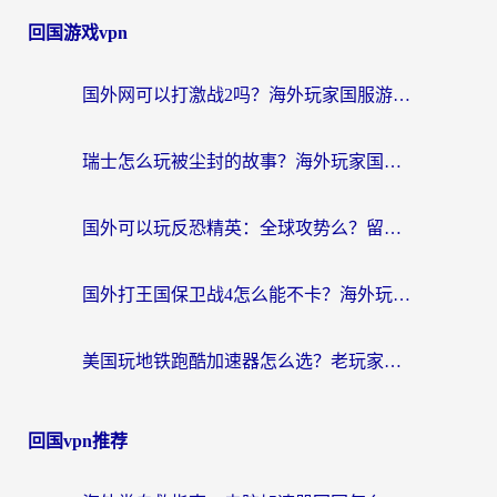
回国游戏vpn
国外网可以打激战2吗？海外玩家国服游戏加速终极指南（附阿根廷玩迷失蔚蓝境外问道解决方案）
瑞士怎么玩被尘封的故事？海外玩家国服游戏加速器终极指南（附星战前夜三国杀加速方案）
国外可以玩反恐精英：全球攻势么？留学生亲测好用的国服游戏加速器全攻略
国外打王国保卫战4怎么能不卡？海外玩家国服游戏流畅指南（附澳大利亚保卫萝卜4俄罗斯碧蓝航线解决方案）
美国玩地铁跑酷加速器怎么选？老玩家亲测的避坑指南与实用技巧
回国vpn推荐