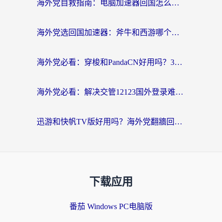
海外党自救指南：电脑加速器回国怎么选？轻松解决国内资源访问难题
海外党选回国加速器：斧牛和西游哪个好？附Windows免费试用&实用避坑指南
海外党必看：穿梭和PandaCN好用吗？3分钟选对回国加速器，无缝刷剧玩国服
海外党必看：解决交管12123国外登录难题，选对回国加速器就能无缝刷国内资源
迅游和快帆TV版好用吗？海外党翻牆回大陆选加速器的避坑指南
下载应用
番茄 Windows PC电脑版