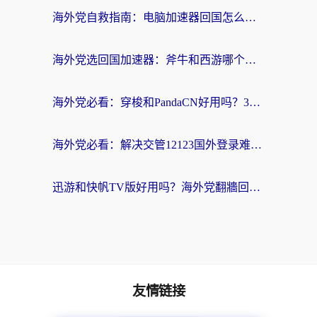
海外党自救指南：电脑加速器回国怎么选？轻松解决国内资源访问难题
海外党选回国加速器：斧牛和西游哪个好？附Windows免费试用&实用避坑指南
海外党必看：穿梭和PandaCN好用吗？3分钟选对回国加速器，无缝刷剧玩国服
海外党必看：解决交管12123国外登录难题，选对回国加速器就能无缝刷国内资源
迅游和快帆TV版好用吗？海外党翻牆回大陆选加速器的避坑指南
友情链接