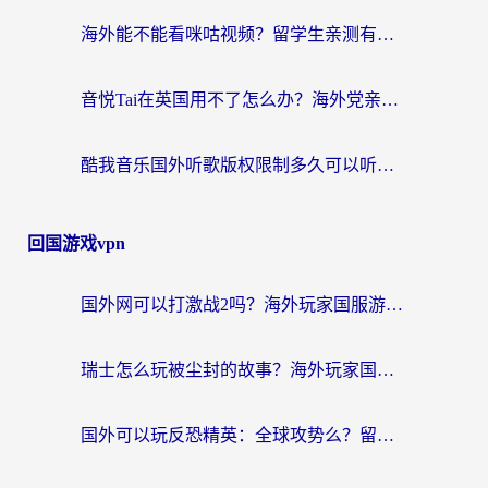
海外能不能看咪咕视频？留学生亲测有效的回国加速器选择指南
音悦Tai在英国用不了怎么办？海外党亲测有效的回国加速方案来了
酷我音乐国外听歌版权限制多久可以听？海外党亲测有效的解决办法来了
回国游戏vpn
国外网可以打激战2吗？海外玩家国服游戏加速终极指南（附阿根廷玩迷失蔚蓝境外问道解决方案）
瑞士怎么玩被尘封的故事？海外玩家国服游戏加速器终极指南（附星战前夜三国杀加速方案）
国外可以玩反恐精英：全球攻势么？留学生亲测好用的国服游戏加速器全攻略