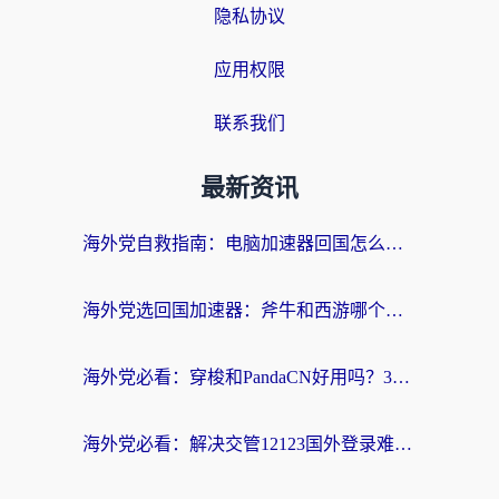
隐私协议
应用权限
联系我们
最新资讯
海外党自救指南：电脑加速器回国怎么选？轻松解决国内资源访问难题
海外党选回国加速器：斧牛和西游哪个好？附Windows免费试用&实用避坑指南
海外党必看：穿梭和PandaCN好用吗？3分钟选对回国加速器，无缝刷剧玩国服
海外党必看：解决交管12123国外登录难题，选对回国加速器就能无缝刷国内资源