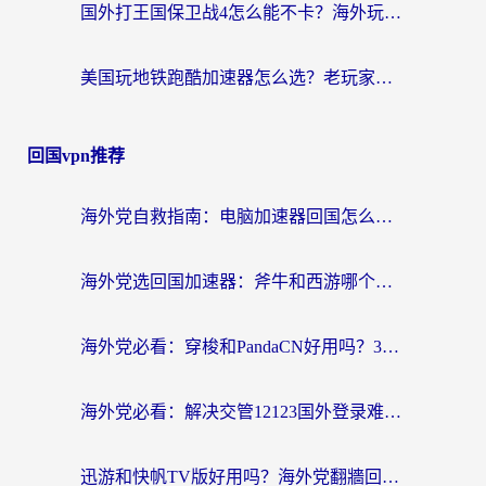
国外打王国保卫战4怎么能不卡？海外玩家国服游戏流畅指南（附澳大利亚保卫萝卜4俄罗斯碧蓝航线解决方案）
美国玩地铁跑酷加速器怎么选？老玩家亲测的避坑指南与实用技巧
回国vpn推荐
海外党自救指南：电脑加速器回国怎么选？轻松解决国内资源访问难题
海外党选回国加速器：斧牛和西游哪个好？附Windows免费试用&实用避坑指南
海外党必看：穿梭和PandaCN好用吗？3分钟选对回国加速器，无缝刷剧玩国服
海外党必看：解决交管12123国外登录难题，选对回国加速器就能无缝刷国内资源
迅游和快帆TV版好用吗？海外党翻牆回大陆选加速器的避坑指南