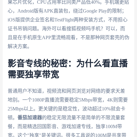
果芯片优化，CPU占用率比同类产品低40%。手机端更贴
心，Android版有APK直装包，绕过Google Play的限制；
iOS版提供企业签名和TestFlight两种安装方式，不用担心
证书吊销问题。海外可以看搜狐视频吗手机？可以，而
且是在手机原生APP里流畅观看，不是那种网页套壳的伪
解决方案。
影音专线的秘密：为什么看直播
需要独享带宽
普通用户不知道，视频流和网页浏览对网络的要求天差
地别。一个1080P直播流需要稳定5Mbps带宽，4K则需要
25Mbps以上。更关键的是稳定性，波动超过10%就会卡
顿。
番茄加速器
的稳定无限流量不是简单的不限流量套
餐，而是精选回国影音、游戏加速专线，独享100M带
宽。这个"独享"是关键词。很多工具说的100M是共享带