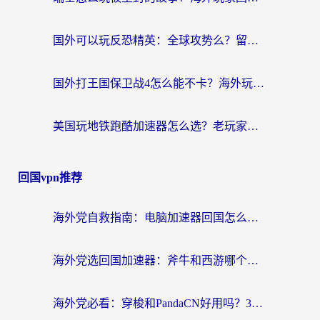
国外可以玩反恐精英：全球攻势么？留学生亲测好用的国服游戏加速器全攻略
国外打王国保卫战4怎么能不卡？海外玩家国服游戏流畅指南（附澳大利亚保卫萝卜4俄罗斯碧蓝航线解决方案）
美国玩地铁跑酷加速器怎么选？老玩家亲测的避坑指南与实用技巧
回国vpn推荐
海外党自救指南：电脑加速器回国怎么选？轻松解决国内资源访问难题
海外党选回国加速器：斧牛和西游哪个好？附Windows免费试用&实用避坑指南
海外党必看：穿梭和PandaCN好用吗？3分钟选对回国加速器，无缝刷剧玩国服