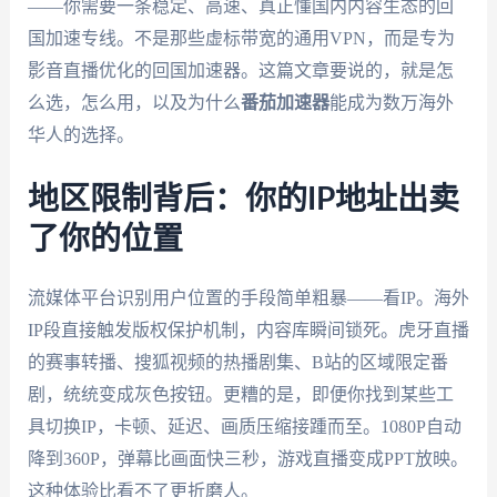
——你需要一条稳定、高速、真正懂国内内容生态的回
国加速专线。不是那些虚标带宽的通用VPN，而是专为
影音直播优化的回国加速器。这篇文章要说的，就是怎
么选，怎么用，以及为什么
番茄加速器
能成为数万海外
华人的选择。
地区限制背后：你的IP地址出卖
了你的位置
流媒体平台识别用户位置的手段简单粗暴——看IP。海外
IP段直接触发版权保护机制，内容库瞬间锁死。虎牙直播
的赛事转播、搜狐视频的热播剧集、B站的区域限定番
剧，统统变成灰色按钮。更糟的是，即便你找到某些工
具切换IP，卡顿、延迟、画质压缩接踵而至。1080P自动
降到360P，弹幕比画面快三秒，游戏直播变成PPT放映。
这种体验比看不了更折磨人。