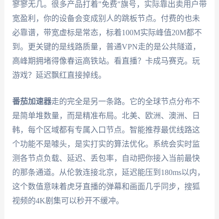
寥寥无几。很多产品打着"免费"旗号，实际靠出卖用户带
宽盈利，你的设备会变成别人的跳板节点。付费的也未
必靠谱，带宽虚标是常态，标着100M实际峰值20M都不
到。更关键的是线路质量，普通VPN走的是公共隧道，
高峰期拥堵得像春运高铁站。看直播？卡成马赛克。玩
游戏？延迟飘红直接掉线。
番茄加速器
走的完全是另一条路。它的全球节点分布不
是简单堆数量，而是精准布局。北美、欧洲、澳洲、日
韩，每个区域都有专属入口节点。智能推荐最优线路这
个功能不是噱头，是实打实的算法优化。系统会实时监
测各节点负载、延迟、丢包率，自动把你接入当前最快
的那条通道。从伦敦连接北京，延迟能压到180ms以内，
这个数值意味着虎牙直播的弹幕和画面几乎同步，搜狐
视频的4K剧集可以秒开不缓冲。