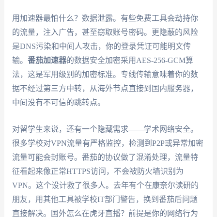
用加速器最怕什么？数据泄露。有些免费工具会劫持你
的流量，注入广告，甚至窃取账号密码。更隐蔽的风险
是DNS污染和中间人攻击，你的登录凭证可能明文传
输。
番茄加速器
的数据安全加密采用AES-256-GCM算
法，这是军用级别的加密标准。专线传输意味着你的数
据不经过第三方中转，从海外节点直接到国内服务器，
中间没有不可信的跳转点。
对留学生来说，还有一个隐藏需求——学术网络安全。
很多学校对VPN流量有严格监控，检测到P2P或异常加密
流量可能会封账号。番茄的协议做了混淆处理，流量特
征看起来像正常HTTPS访问，不会被防火墙识别为
VPN。这个设计救了很多人。去年有个在康奈尔读研的
朋友，用其他工具被学校IT部门警告，换到番茄后问题
直接解决。国外怎么在虎牙直播？前提是你的网络行为