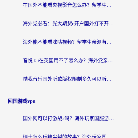
在国外不能看央视影音怎么办？留学生亲测的追剧自由指南
海外党必看：光大期货e开户国外打不开？用对回国加速器，追剧听歌看B站全搞定！
海外能不能看咪咕视频？留学生亲测有效的回国加速器选择指南
音悦Tai在英国用不了怎么办？海外党亲测有效的回国加速方案来了
酷我音乐国外听歌版权限制多久可以听？海外党亲测有效的解决办法来了
回国游戏vpn
国外网可以打激战2吗？海外玩家国服游戏加速终极指南（附阿根廷玩迷失蔚蓝境外问道解决方案）
瑞士怎么玩被尘封的故事？海外玩家国服游戏加速器终极指南（附星战前夜三国杀加速方案）