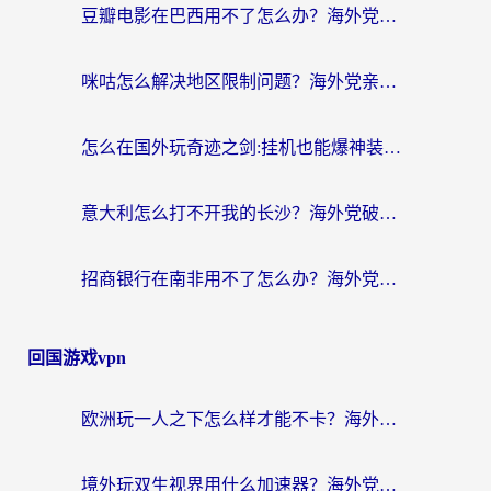
豆瓣电影在巴西用不了怎么办？海外党亲测有效的回国加速方案
咪咕怎么解决地区限制问题？海外党亲测有效的追剧加速指南
怎么在国外玩奇迹之剑:挂机也能爆神装？这篇攻略解决你的海外游戏+追剧难题
意大利怎么打不开我的长沙？海外党破局地区限制的实用指南
招商银行在南非用不了怎么办？海外党必备的回国加速器全攻略（附民生银行奥运直播解决方案）
回国游戏vpn
欧洲玩一人之下怎么样才能不卡？海外党国服游戏畅玩终极攻略
境外玩双生视界用什么加速器？海外党国服游戏畅玩指南（附韩国魔域晶核加速方案）