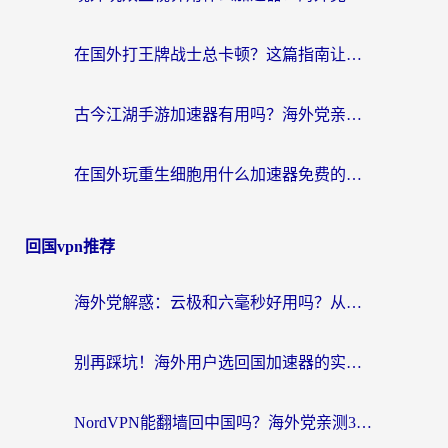
在国外打王牌战士总卡顿？这篇指南让你丝滑上分（附奇迹暖暖和平营地解决方案）
古今江湖手游加速器有用吗？海外党亲测指南+3款热门手游加速秘籍
在国外玩重生细胞用什么加速器免费的？海外党亲测避坑指南
回国vpn推荐
海外党解惑：云极和六毫秒好用吗？从实测到选择，一篇搞定回国加速
别再踩坑！海外用户选回国加速器的实用技巧：Steam加速、VPN对比全解析
NordVPN能翻墙回中国吗？海外党亲测3款回国加速器，教你选对不踩坑