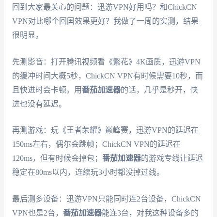
回到大家最关心的问题：迅游VPN好用吗？和ChickCN
VPN对比哪个回国效果更好？我做了一周的实测，结果
很明显。
先测影音：打开腾讯视频看《繁花》4K画质，迅游VPN
的缓冲时间大概5秒，ChickCN VPN有时候需要10秒，而
且快进时会卡顿。用
番茄加速器
的话，几乎是秒开，快
进也没有延迟。
再测游戏：玩《王者荣耀》巅峰赛，迅游VPN的延迟在
150ms左右，偶尔会跳帧；ChickCN VPN的延迟在
120ms，但有时候会掉包；
番茄加速器
的游戏专线让延迟
稳定在80ms以内，连续玩3小时都没掉过线。
最后测多设备：迅游VPN只能同时连2台设备，ChickCN
VPN也是2台，
番茄加速器
能连3台，对我这种设备多的