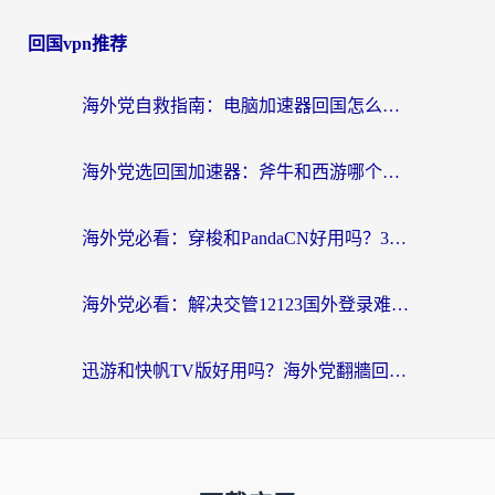
回国vpn推荐
海外党自救指南：电脑加速器回国怎么选？轻松解决国内资源访问难题
海外党选回国加速器：斧牛和西游哪个好？附Windows免费试用&实用避坑指南
海外党必看：穿梭和PandaCN好用吗？3分钟选对回国加速器，无缝刷剧玩国服
海外党必看：解决交管12123国外登录难题，选对回国加速器就能无缝刷国内资源
迅游和快帆TV版好用吗？海外党翻牆回大陆选加速器的避坑指南