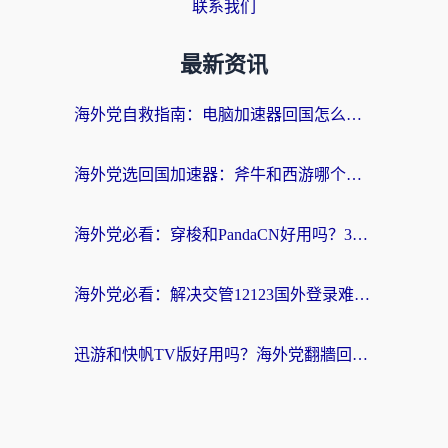
联系我们
最新资讯
海外党自救指南：电脑加速器回国怎么选？轻松解决国内资源访问难题
海外党选回国加速器：斧牛和西游哪个好？附Windows免费试用&实用避坑指南
海外党必看：穿梭和PandaCN好用吗？3分钟选对回国加速器，无缝刷剧玩国服
海外党必看：解决交管12123国外登录难题，选对回国加速器就能无缝刷国内资源
迅游和快帆TV版好用吗？海外党翻牆回大陆选加速器的避坑指南