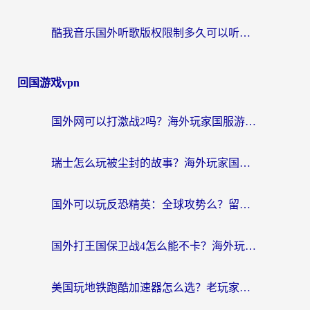
酷我音乐国外听歌版权限制多久可以听？海外党亲测有效的解决办法来了
回国游戏vpn
国外网可以打激战2吗？海外玩家国服游戏加速终极指南（附阿根廷玩迷失蔚蓝境外问道解决方案）
瑞士怎么玩被尘封的故事？海外玩家国服游戏加速器终极指南（附星战前夜三国杀加速方案）
国外可以玩反恐精英：全球攻势么？留学生亲测好用的国服游戏加速器全攻略
国外打王国保卫战4怎么能不卡？海外玩家国服游戏流畅指南（附澳大利亚保卫萝卜4俄罗斯碧蓝航线解决方案）
美国玩地铁跑酷加速器怎么选？老玩家亲测的避坑指南与实用技巧