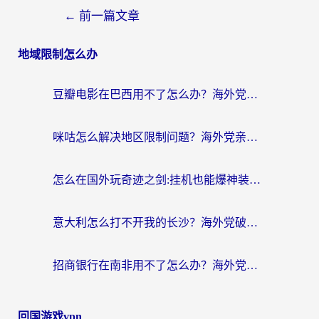
←
前一篇文章
地域限制怎么办
豆瓣电影在巴西用不了怎么办？海外党亲测有效的回国加速方案
咪咕怎么解决地区限制问题？海外党亲测有效的追剧加速指南
怎么在国外玩奇迹之剑:挂机也能爆神装？这篇攻略解决你的海外游戏+追剧难题
意大利怎么打不开我的长沙？海外党破局地区限制的实用指南
招商银行在南非用不了怎么办？海外党必备的回国加速器全攻略（附民生银行奥运直播解决方案）
回国游戏vpn