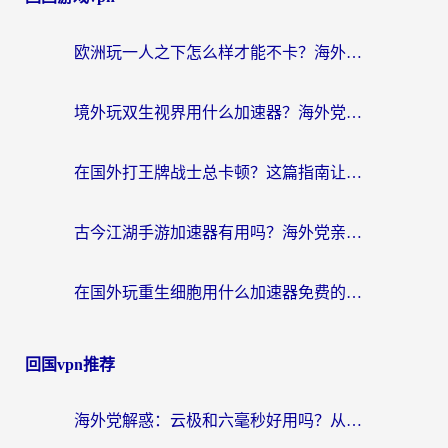
欧洲玩一人之下怎么样才能不卡？海外党国服游戏畅玩终极攻略
境外玩双生视界用什么加速器？海外党国服游戏畅玩指南（附韩国魔域晶核加速方案）
在国外打王牌战士总卡顿？这篇指南让你丝滑上分（附奇迹暖暖和平营地解决方案）
古今江湖手游加速器有用吗？海外党亲测指南+3款热门手游加速秘籍
在国外玩重生细胞用什么加速器免费的？海外党亲测避坑指南
回国vpn推荐
海外党解惑：云极和六毫秒好用吗？从实测到选择，一篇搞定回国加速