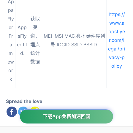
Ap
ps
https://
Fly
获取
www.a
er
App
渠
ppsflye
Fr
sFly
道，
IMEI IMSI MAC地址 硬件序列
r.com/l
a
er Lt
埋点
号 ICCID SSID BSSID
egal/pri
m
d.
统计
vacy-p
ew
数据
olicy
or
k
Spread the love
下载App免费加速回国