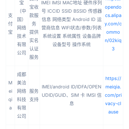
宝
IMEI IMSI MAC地址 硬件序列
宝收
opendo
（中
号 ICCID SSID BSSID 传感器
支
款服
cs.alipa
国）
信息 网络类型 Android ID 运
付
务
y.com/c
网络
营商信息 WIFI状态/参数/列表
宝
提供
ommo
技术
系统设置 系统属性 设备品牌
实名
n/02kiq
有限
设备型号 操作系统
认证
3
公司
服务
成都
https://
M
美洽
IMEI/android ID/IDFA/OPEN
meiqia.
ei
网络
服务
UDID/GUID、SIM 卡 IMSI 信
com/pri
qi
科技
支持
息
vacy-cl
a
有限
ause
公司