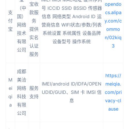
宝收
opendo
（中
号 ICCID SSID BSSID 传感器
支
款服
cs.alipa
国）
信息 网络类型 Android ID 运
付
务
y.com/c
网络
营商信息 WIFI状态/参数/列表
宝
提供
ommo
技术
系统设置 系统属性 设备品牌
实名
n/02kiq
有限
设备型号 操作系统
认证
3
公司
服务
成都
https://
M
美洽
IMEI/android ID/IDFA/OPEN
meiqia.
ei
网络
服务
UDID/GUID、SIM 卡 IMSI 信
com/pri
qi
科技
支持
息
vacy-cl
a
有限
ause
公司