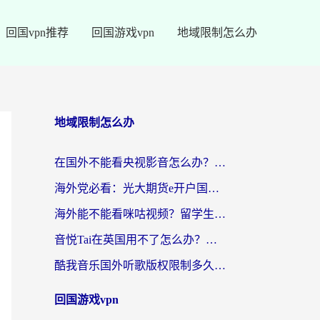
回国vpn推荐
回国游戏vpn
地域限制怎么办
地域限制怎么办
在国外不能看央视影音怎么办？留学生亲测的追剧自由指南
海外党必看：光大期货e开户国外打不开？用对回国加速器，追剧听歌看B站全搞定！
海外能不能看咪咕视频？留学生亲测有效的回国加速器选择指南
音悦Tai在英国用不了怎么办？海外党亲测有效的回国加速方案来了
酷我音乐国外听歌版权限制多久可以听？海外党亲测有效的解决办法来了
回国游戏vpn