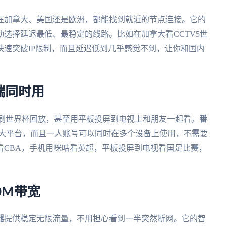
在加拿大、美国还是欧洲，都能找到就近的节点连接。它的
选择延迟最低、最稳定的线路。比如在加拿大看CCTV5世
速突破IP限制，而且延迟低到几乎感觉不到，让你和国内
端同时用
上刷世界杯回放，甚至用平板投屏到电视上和朋友一起看。
番
s、mac四大平台，而且一人账号可以同时在多个设备上使用，不需要
看CBA，手机用咪咕看英超，平板投屏到电视看国足比赛，
0M带宽
器
提供稳定无限流量，不用担心看到一半突然断网。它的智