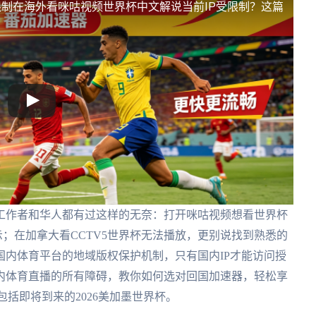
限制
在海外看咪咕视频世界杯中文解说当前IP受限制？这篇
工作者和华人都有过这样的无奈：打开咪咕视频想看世界杯
示；在加拿大看CCTV5世界杯无法播放，更别说找到熟悉的
内体育平台的地域版权保护机制，只有国内IP才能访问授
内体育直播的所有障碍，教你如何选对回国加速器，轻松享
括即将到来的2026美加墨世界杯。