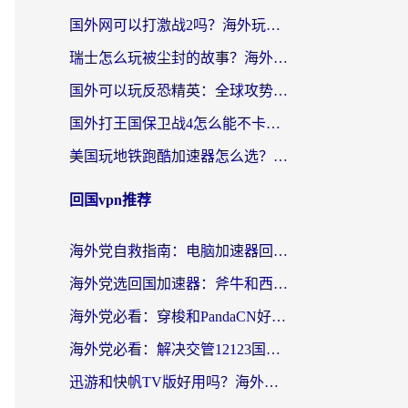
国外网可以打激战2吗？海外玩家国服游戏加速终极指南（附阿根廷玩迷失蔚蓝境外问道解决方案）
瑞士怎么玩被尘封的故事？海外玩家国服游戏加速器终极指南（附星战前夜三国杀加速方案）
国外可以玩反恐精英：全球攻势么？留学生亲测好用的国服游戏加速器全攻略
国外打王国保卫战4怎么能不卡？海外玩家国服游戏流畅指南（附澳大利亚保卫萝卜4俄罗斯碧蓝航线解决方案）
美国玩地铁跑酷加速器怎么选？老玩家亲测的避坑指南与实用技巧
回国vpn推荐
海外党自救指南：电脑加速器回国怎么选？轻松解决国内资源访问难题
海外党选回国加速器：斧牛和西游哪个好？附Windows免费试用&实用避坑指南
海外党必看：穿梭和PandaCN好用吗？3分钟选对回国加速器，无缝刷剧玩国服
海外党必看：解决交管12123国外登录难题，选对回国加速器就能无缝刷国内资源
迅游和快帆TV版好用吗？海外党翻牆回大陆选加速器的避坑指南