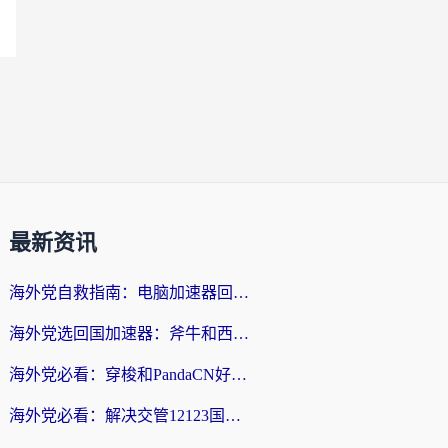
最新资讯
海外党自救指南：电脑加速器回国怎么选？轻松解决国内资源访问难题
海外党选回国加速器：斧牛和西游哪个好？附Windows免费试用&实用避坑指南
海外党必看：穿梭和PandaCN好用吗？3分钟选对回国加速器，无缝刷剧玩国服
海外党必看：解决交管12123国外登录难题，选对回国加速器就能无缝刷国内资源