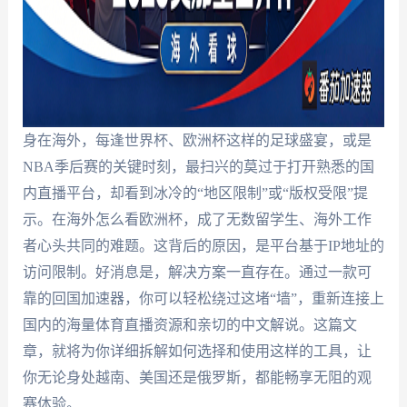
身在海外，每逢世界杯、欧洲杯这样的足球盛宴，或是
NBA季后赛的关键时刻，最扫兴的莫过于打开熟悉的国
内直播平台，却看到冰冷的“地区限制”或“版权受限”提
示。在海外怎么看欧洲杯，成了无数留学生、海外工作
者心头共同的难题。这背后的原因，是平台基于IP地址的
访问限制。好消息是，解决方案一直存在。通过一款可
靠的回国加速器，你可以轻松绕过这堵“墙”，重新连接上
国内的海量体育直播资源和亲切的中文解说。这篇文
章，就将为你详细拆解如何选择和使用这样的工具，让
你无论身处越南、美国还是俄罗斯，都能畅享无阻的观
赛体验。