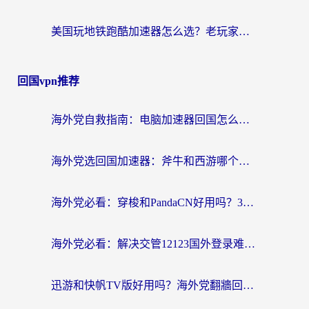
美国玩地铁跑酷加速器怎么选？老玩家亲测的避坑指南与实用技巧
回国vpn推荐
海外党自救指南：电脑加速器回国怎么选？轻松解决国内资源访问难题
海外党选回国加速器：斧牛和西游哪个好？附Windows免费试用&实用避坑指南
海外党必看：穿梭和PandaCN好用吗？3分钟选对回国加速器，无缝刷剧玩国服
海外党必看：解决交管12123国外登录难题，选对回国加速器就能无缝刷国内资源
迅游和快帆TV版好用吗？海外党翻牆回大陆选加速器的避坑指南