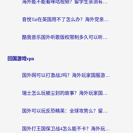
海外能不能看咪咕视频？留学生亲测有效的回国加速器选择指南
音悦Tai在英国用不了怎么办？海外党亲测有效的回国加速方案来了
酷我音乐国外听歌版权限制多久可以听？海外党亲测有效的解决办法来了
回国游戏vpn
国外网可以打激战2吗？海外玩家国服游戏加速终极指南（附阿根廷玩迷失蔚蓝境外问道解决方案）
瑞士怎么玩被尘封的故事？海外玩家国服游戏加速器终极指南（附星战前夜三国杀加速方案）
国外可以玩反恐精英：全球攻势么？留学生亲测好用的国服游戏加速器全攻略
国外打王国保卫战4怎么能不卡？海外玩家国服游戏流畅指南（附澳大利亚保卫萝卜4俄罗斯碧蓝航线解决方案）