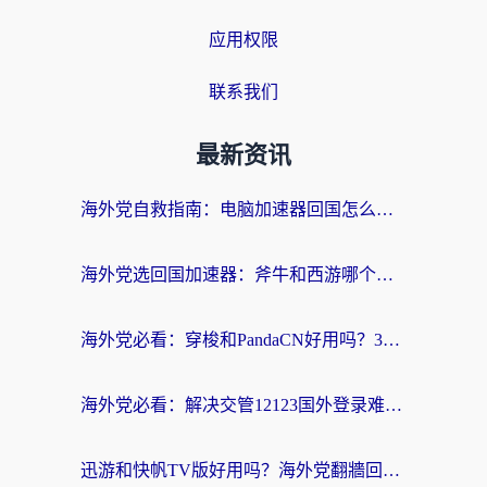
应用权限
联系我们
最新资讯
海外党自救指南：电脑加速器回国怎么选？轻松解决国内资源访问难题
海外党选回国加速器：斧牛和西游哪个好？附Windows免费试用&实用避坑指南
海外党必看：穿梭和PandaCN好用吗？3分钟选对回国加速器，无缝刷剧玩国服
海外党必看：解决交管12123国外登录难题，选对回国加速器就能无缝刷国内资源
迅游和快帆TV版好用吗？海外党翻牆回大陆选加速器的避坑指南